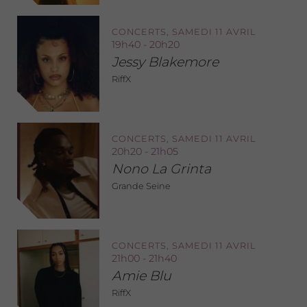
CONCERTS, SAMEDI 11 AVRIL
19h40 - 20h20
Jessy Blakemore
RiffX
CONCERTS, SAMEDI 11 AVRIL
20h20 - 21h05
Nono La Grinta
Grande Seine
CONCERTS, SAMEDI 11 AVRIL
21h00 - 21h40
Amie Blu
RiffX