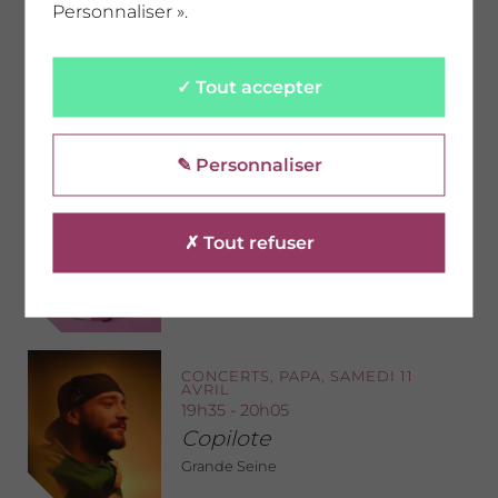
Personnaliser ».
CONCERTS, SAMEDI 11 AVRIL
18h40 - 19h25
Bamby
✓ Tout accepter
Grande Seine
✎ Personnaliser
CONCERTS, SAMEDI 11 AVRIL
19h30 - 20h15
✗ Tout refuser
Sheng
Parvis
CONCERTS, PAPA, SAMEDI 11
AVRIL
19h35 - 20h05
Copilote
Grande Seine