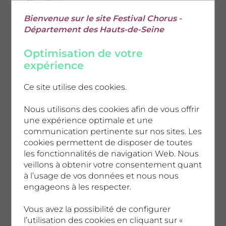
CONCERTS, SAMEDI 11 AVRIL
17h55 - 18h25
Bienvenue sur le site Festival Chorus -
Maxi Glüt
Département des Hauts-de-Seine
Grande Seine
Optimisation de votre
expérience
CONCERTS, SAMEDI 11 AVRIL
Ce site utilise des cookies.
18h20 - 19h00
daoud
Nous utilisons des cookies afin de vous offrir
RiffX
une expérience optimale et une
communication pertinente sur nos sites. Les
cookies permettent de disposer de toutes
les fonctionnalités de navigation Web. Nous
CONCERTS, SAMEDI 11 AVRIL
veillons à obtenir votre consentement quant
18h30 - 19h30
à l’usage de vos données et nous nous
Asfar Shamsi
engageons à les respecter.
Auditorium
Vous avez la possibilité de configurer
l’utilisation des cookies en cliquant sur «