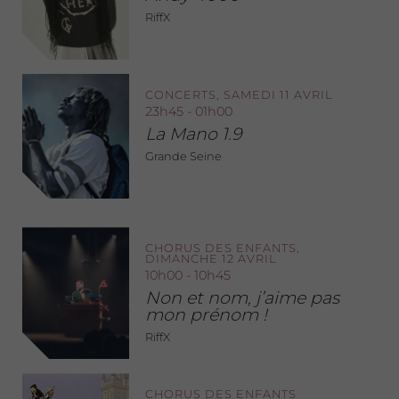
RiffX
CONCERTS, SAMEDI 11 AVRIL
23h45 - 01h00
La Mano 1.9
Grande Seine
CHORUS DES ENFANTS,
DIMANCHE 12 AVRIL
10h00 - 10h45
Non et nom, j’aime pas
mon prénom !
RiffX
CHORUS DES ENFANTS