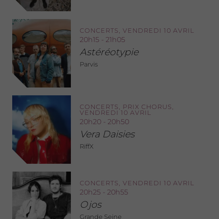
CONCERTS, VENDREDI 10 AVRIL
20h15 - 21h05
Astéréotypie
Parvis
CONCERTS, PRIX CHORUS,
VENDREDI 10 AVRIL
20h20 - 20h50
Vera Daisies
RiffX
CONCERTS, VENDREDI 10 AVRIL
20h25 - 20h55
Ojos
Grande Seine