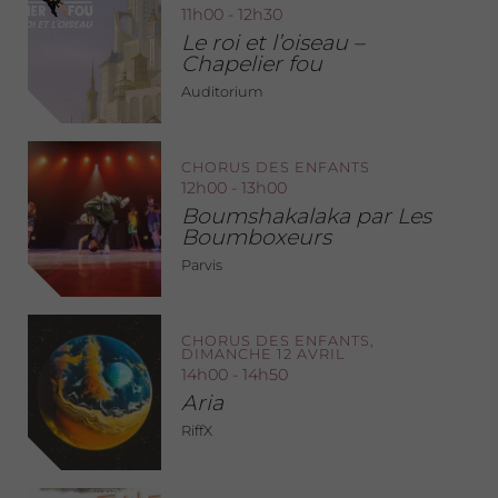
11h00 - 12h30
Le roi et l’oiseau –
Chapelier fou
Auditorium
CHORUS DES ENFANTS
12h00 - 13h00
Boumshakalaka par Les
Boumboxeurs
Parvis
CHORUS DES ENFANTS,
DIMANCHE 12 AVRIL
14h00 - 14h50
Aria
RiffX