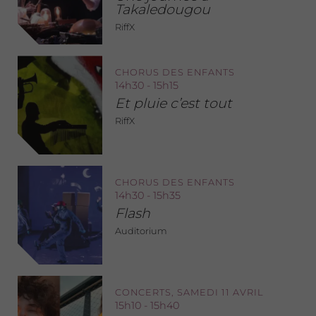
Takaledougou
RiffX
CHORUS DES ENFANTS
14h30 - 15h15
Et pluie c’est tout
RiffX
CHORUS DES ENFANTS
14h30 - 15h35
Flash
Auditorium
CONCERTS, SAMEDI 11 AVRIL
15h10 - 15h40