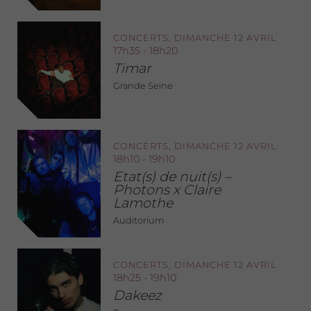
CONCERTS, DIMANCHE 12 AVRIL
17h35 - 18h20
Timar
Grande Seine
CONCERTS, DIMANCHE 12 AVRIL
18h10 - 19h10
Etat(s) de nuit(s) –
Photons x Claire
Lamothe
Auditorium
CONCERTS, DIMANCHE 12 AVRIL
18h25 - 19h10
Dakeez