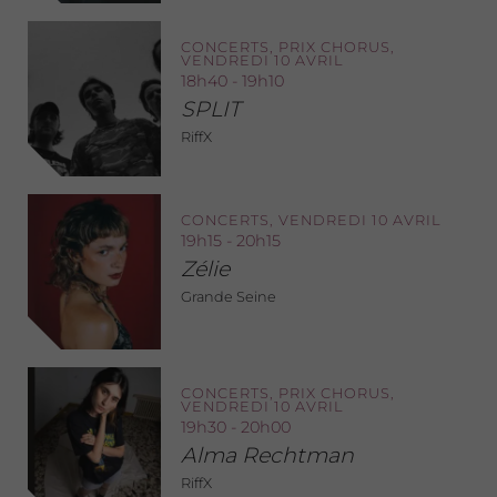
CONCERTS, PRIX CHORUS,
VENDREDI 10 AVRIL
18h40 - 19h10
SPLIT
RiffX
CONCERTS, VENDREDI 10 AVRIL
19h15 - 20h15
Zélie
Grande Seine
CONCERTS, PRIX CHORUS,
VENDREDI 10 AVRIL
19h30 - 20h00
Alma Rechtman
RiffX