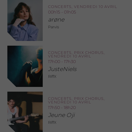
CONCERTS, VENDREDI 10 AVRIL
00h15 - 01h05
arøne
Parvis
CONCERTS, PRIX CHORUS,
VENDREDI 10 AVRIL
17h00 - 17h30
JusteNiels
RiffX
CONCERTS, PRIX CHORUS,
VENDREDI 10 AVRIL
17h50 - 18h20
Jeune Oji
RiffX