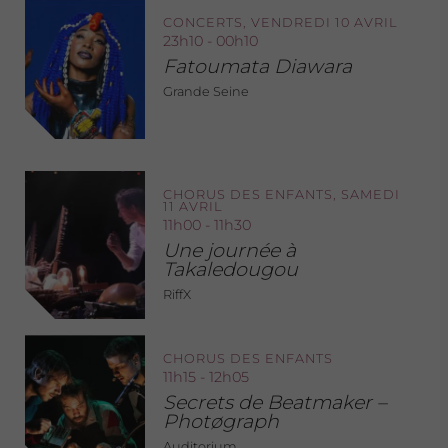
CONCERTS, VENDREDI 10 AVRIL
23h10 - 00h10
Fatoumata Diawara
Grande Seine
CHORUS DES ENFANTS, SAMEDI
11 AVRIL
11h00 - 11h30
Une journée à
Takaledougou
RiffX
CHORUS DES ENFANTS
11h15 - 12h05
Secrets de Beatmaker –
Photøgraph
Auditorium