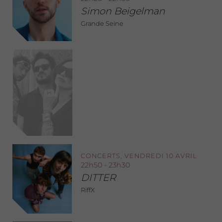
Simon Beigelman
Grande Seine
ANNULÉ
22h30 - 23h30
Hommage à Kurt Cobain
« Come as you are » Youv
Dee, Bastien Burger,
Béatrice Dalle
Auditorium
CONCERTS, VENDREDI 10 AVRIL
22h50 - 23h30
DITTER
RiffX