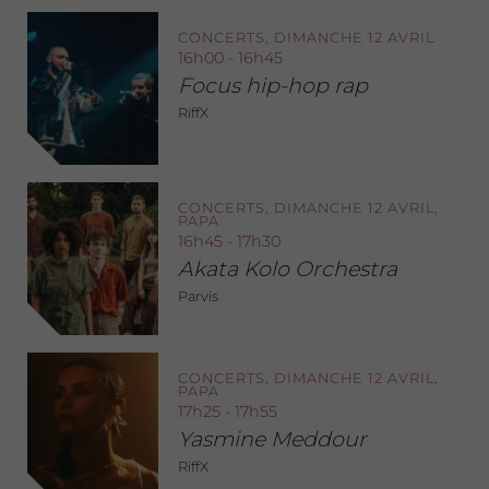
CONCERTS, DIMANCHE 12 AVRIL
16h00 - 16h45
Focus hip-hop rap
RiffX
CONCERTS, DIMANCHE 12 AVRIL,
PAPA
16h45 - 17h30
Akata Kolo Orchestra
Parvis
CONCERTS, DIMANCHE 12 AVRIL,
PAPA
17h25 - 17h55
Yasmine Meddour
RiffX