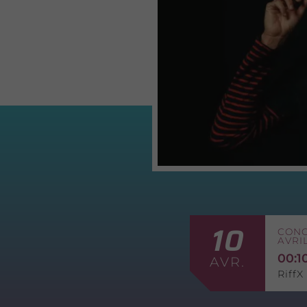
10
CONC
AVRI
00:1
AVR.
RiffX