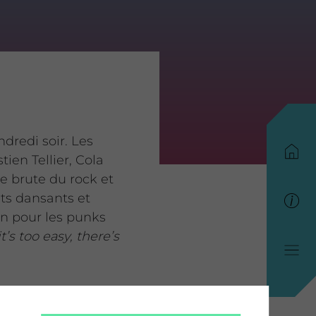
ndredi soir. Les
ien Tellier, Cola
ie brute du rock et
ts dansants et
en pour les punks
’s too easy, there’s
ercutant, confirmant
 taillés pour le