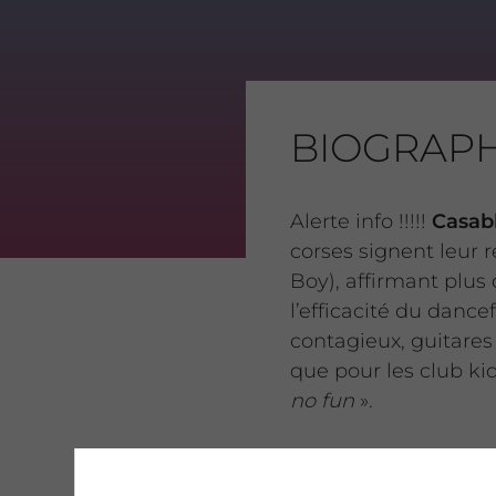
BIOGRAPH
Alerte info !!!!!
Casab
corses signent leur 
Boy), affirmant plus 
l’efficacité du dance
contagieux, guitares
que pour les club kid
no fun
».
Le morceau — à l’ima
la capacité unique d