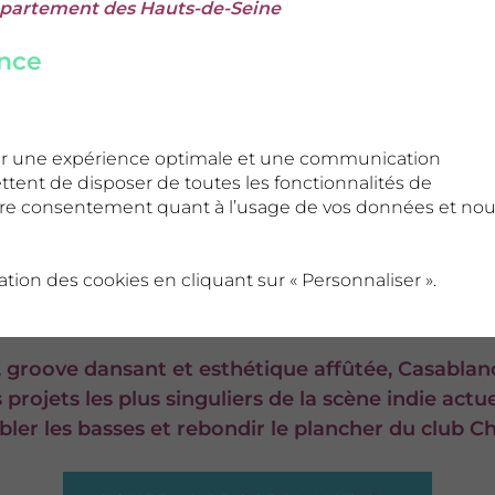
Département des Hauts-de-Seine
ence
 et la direction artistique, Casablanca Drivers s’en
cène française : Alexandre Courtes. Artiste et réal
s débuts par ses collaborations avec Cassius, Daft 
ffrir une expérience optimale et une communication
 Phoenix, Justice, Franz Ferdinand, Kylie Minogue,
ttent de disposer de toutes les fonctionnalités de
ripes.
otre consentement quant à l’usage de vos données et no
e, qui inscrit le projet dans une filiation artistiqu
isation des cookies en cliquant sur « Personnaliser ».
h Touch et modernité assumée. Sur scène, le group
âce à des performances intenses et fédératrices.
, groove dansant et esthétique affûtée, Casablan
rojets les plus singuliers de la scène indie actuel
ler les basses et rebondir le plancher du club C