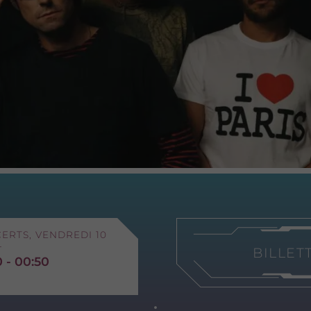
ERTS, VENDREDI 10
L
BILLET
0 - 00:50