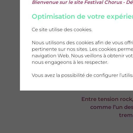
Bienvenue sur le site Festival Chorus - 
club.
Optimisation de votre expéri
Pour l’univers visuel
emblématique de la s
Ce site utilise des cookies.
s’est illustré dès se
Nous utilisons des cookies afin de vous o
signer des clips pour
pertinente sur nos sites. Les cookies perme
encore The White St
navigation Web. Nous veillons à obtenir v
nous engageons à les respecter.
Une rencontre évident
Vous avez la possibilité de configurer l’util
héritage de la Frenc
solide réputation gr
Entre tension rock
comme l’un des p
tremb