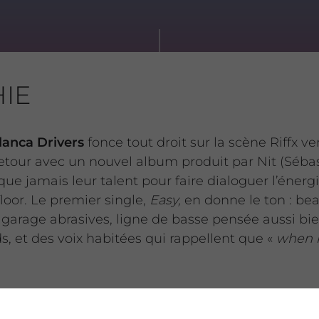
IE
lanca Drivers
fonce tout droit sur la scène Riffx ve
retour avec un nouvel album produit par Nit (Sébast
que jamais leur talent pour faire dialoguer l’énerg
floor. Le premier single,
Easy,
en donne le ton : bea
 garage abrasives, ligne de basse pensée aussi bi
s, et des voix habitées qui rappellent que «
when it
ge de l’album — déploie un son à la fois net et p
u groupe à transformer des hymnes rock en refrains