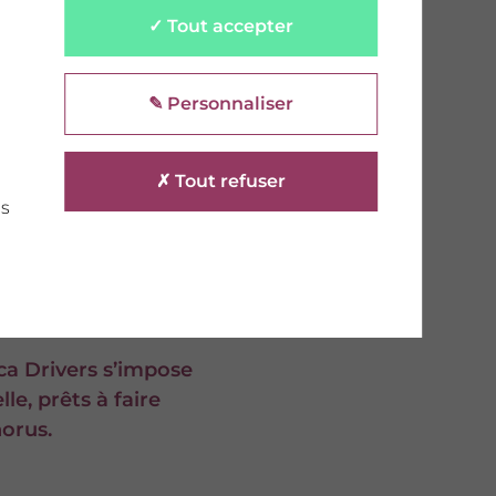
✓ Tout accepter
toure d’une figure
✎ Personnaliser
isateur reconnu, il
Punk ou Air, avant de
 Sébastien Tellier ou
✗ Tout refuser
us
e forte, entre
e s’est forgé une
ca Drivers s’impose
le, prêts à faire
horus.