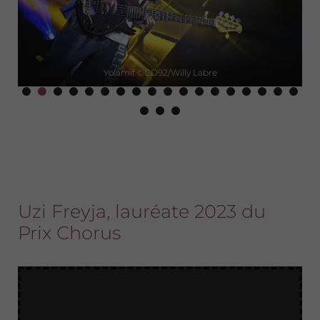
Yolamif ©CD92/Willy Labre
Uzi Freyja, lauréate 2023 du
Prix Chorus