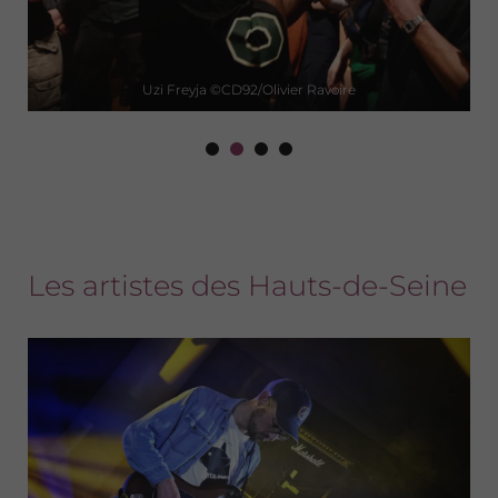
Uzi Freyja ©CD92/Olivier Ravoire
Les artistes des Hauts-de-Seine