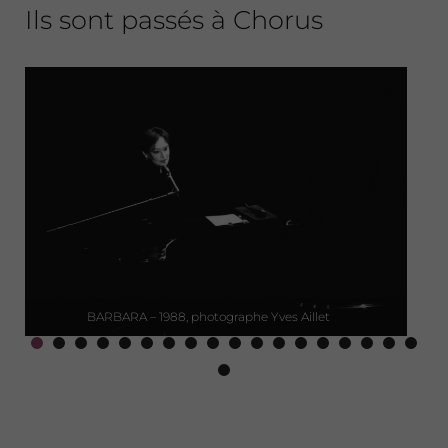
Ils sont passés à Chorus
JACQUES HIGELIN – 1989, ©Yves Aillet