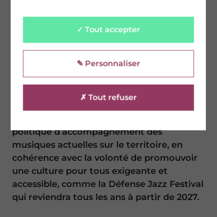
Département maintient sa volonté de
mener une politique cohérente, ambitieuse
et durable. Il s’agira également de continuer
✓ Tout accepter
tout le travail d’éducation artistique
culturelle mené auprès des publics cibles :
✎ Personnaliser
jeunesse, aide sociale à l’enfance,
collégiens, personnes âgées, en situation de
handicap…
✗ Tout refuser
Le Département poursuivra ainsi sa
politique d’accompagnement des
musiques actuelles sur le territoire, en
cohérence avec la volonté de promouvoir
une culture pour tous exigeante et
accessible, comme la Défense Jazz Festival
qui reviendra tous les ans à partir de 2027.