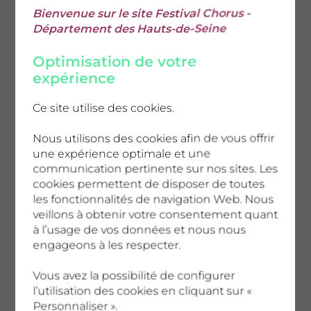
Bienvenue sur le site Festival Chorus -
festival, ne s’arrête pas mais va se
Département des Hauts-de-Seine
prolonger sous une autre forme
, avec
toujours le même ADN : le repérage,
Optimisation de votre
l’accompagnement de l’émergence et le
expérience
soutien à la création et à la diffusion au
Ce site utilise des cookies.
service de la jeunesse et du territoire.
Nous utilisons des cookies afin de vous offrir
Dans le contexte financier actuel de la
une expérience optimale et une
collectivité, l’enjeu sera maintenant de
communication pertinente sur nos sites. Les
structurer un temps de visibilité,
cookies permettent de disposer de toutes
les fonctionnalités de navigation Web. Nous
permettant aux artistes accompagnés de se
veillons à obtenir votre consentement quant
produire dans des conditions
à l’usage de vos données et nous nous
professionnelles exigeantes et valorisantes,
engageons à les respecter.
en lien avec les réseaux du secteur. En
Vous avez la possibilité de configurer
proposant ce triptyque entre repérage,
l’utilisation des cookies en cliquant sur «
accompagnement et diffusion, le
Personnaliser ».