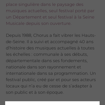
place singulière dans le paysage des
musiques actuelles, seul festival porté par
un Département et seul festival à la Seine
Musicale depuis son ouverture.
Depuis 1988, Chorus a fait vibrer les Hauts-
de-Seine. Il a suivi et accompagné 40 ans
d’histoire des musiques actuelles à toutes
les échelles : communale à ses débuts,
départementale dans ses fondements,
nationale dans son rayonnement et
internationale dans sa programmation. Un
festival public, créé par et pour ses acteurs
locaux qui n’a eu de cesse de s’adapter à
son public et à son époque.
L’esprit Chorus, qui a fait la force du