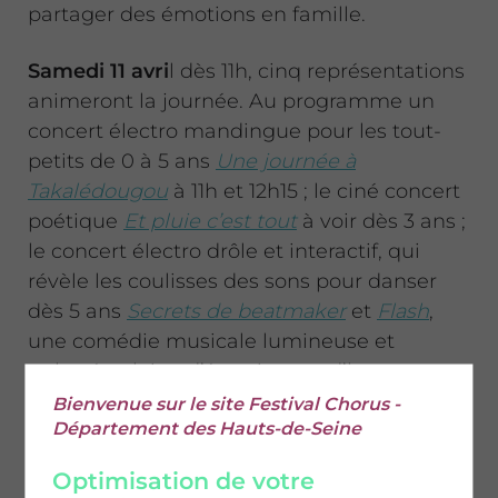
partager des émotions en famille.
Samedi 11 avri
l dès 11h, cinq représentations
animeront la journée. Au programme un
concert électro mandingue pour les tout-
petits de 0 à 5 ans
Une journée à
Takalédougou
à 11h et 12h15 ; le ciné concert
poétique
Et pluie c’est tout
à voir dès 3 ans ;
le concert électro drôle et interactif, qui
révèle les coulisses des sons pour danser
dès 5 ans
Secrets de beatmaker
et
Flash
,
une comédie musicale lumineuse et
rythmée pleine d’émotions et d’humour.
Bienvenue sur le site Festival Chorus -
Samedi 11 avril de 11h à 15h35
Département des Hauts-de-Seine
Optimisation de votre
Dimanche 12 avril
, les enfants et leurs