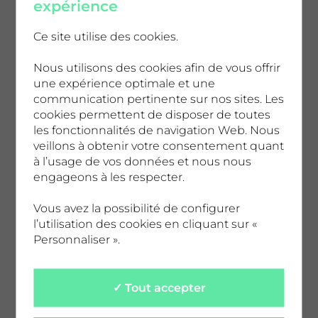
expérience
accompagnants sont invités à naviguer
d’un univers à l’autre avec
Non et nom,
Ce site utilise des cookies.
j’aime pas mon
pr
énom !
, un conte musical
vif et sensible sur l’identité ;
Nous utilisons des cookies afin de vous offrir
Aria
, un
une expérience optimale et une
spectacle poétique, où les images et la
communication pertinente sur nos sites. Les
musique dialoguent et livrent une
cookies permettent de disposer de toutes
expérience sensorielle douce et immersive ;
les fonctionnalités de navigation Web. Nous
Boumshakalaka – Les Boumboxeurs
qui
veillons à obtenir votre consentement quant
à l’usage de vos données et nous nous
promet d’être une explosion de joie, une
engageons à les respecter.
grande fête toutes générations confondues ;
Le Roi et l’oiseau – Le chapelier Fou,
Vous avez la possibilité de configurer
relecture musicale te inventive du chef
l’utilisation des cookies en cliquant sur «
Personnaliser ».
d’œuvre de Paul Grimault et Jacques
Prévert et enfin,
Smartville – Rose et le
ja
rdin
,
Un conte musical tendre et engagé,
✓ Tout accepter
mêlant humour, poésie et réflexion sur la
nature.