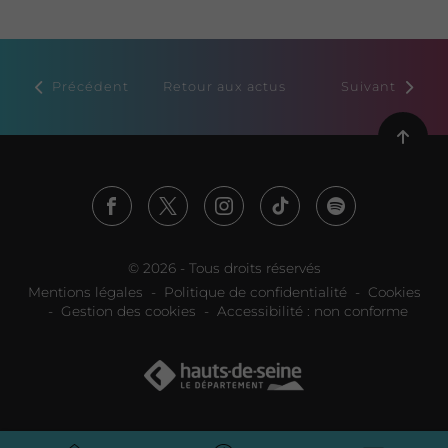
Précédent
Retour aux actus
Suivant
Reto
en
haut
de
page
© 2026 - Tous droits réservés
Mentions légales
Politique de confidentialité
Cookies
Gestion des cookies
Accessibilité : non conforme