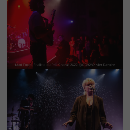
Mad Foxes, finaliste du Prix Chorus 2022. @CD92/Olivier Ravoire