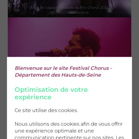
Zaho de Sagazan lauréate du Prix Chorus 2022.
@CD92/Olivier Ravoire
Bienvenue sur le site Festival Chorus -
Département des Hauts-de-Seine
Optimisation de votre
Moussa, finaliste du Prix Chorus 2022.
@CD92/Olivier Ravoire
expérience
Ce site utilise des cookies.
Nous utilisons des cookies afin de vous offrir
une expérience optimale et une
communication pertinente sur nos sites. Les